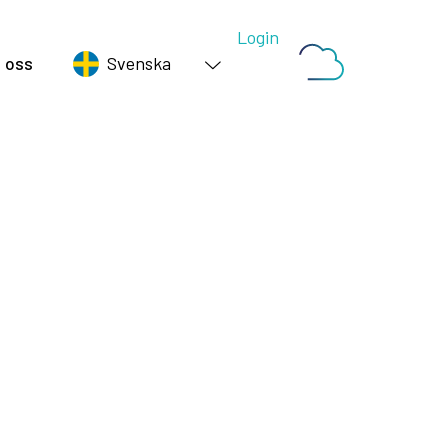
Login
 oss
Svenska