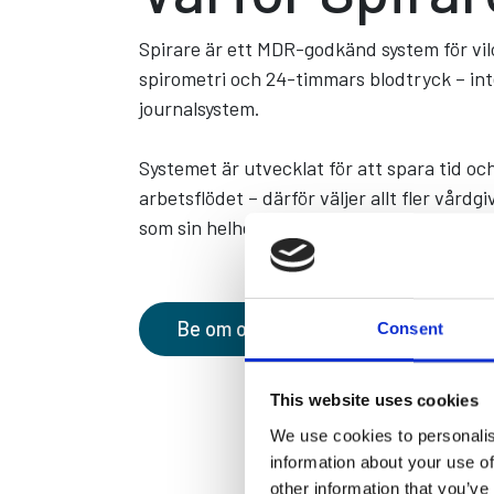
Spirare är ett MDR-godkänd system för vi
spirometri och 24-timmars blodtryck – in
journalsystem.
Systemet är utvecklat för att spara tid oc
arbetsflödet – därför väljer allt fler vårdg
som sin helhetslösning.
Be om offert
Se dokumenta
Consent
This website uses cookies
We use cookies to personalis
information about your use of
other information that you’ve