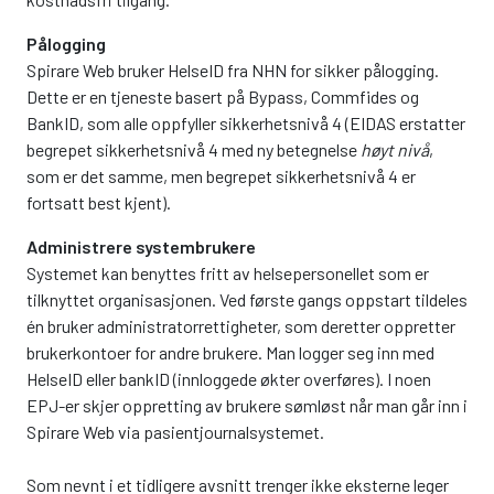
Pålogging
Spirare Web bruker HelseID fra NHN for sikker pålogging.
Dette er en tjeneste basert på Bypass, Commfides og
BankID, som alle oppfyller sikkerhetsnivå 4 (EIDAS erstatter
begrepet sikkerhetsnivå 4 med ny betegnelse
høyt nivå
,
som er det samme, men begrepet sikkerhetsnivå 4 er
fortsatt best kjent).
Administrere systembrukere
Systemet kan benyttes fritt av helsepersonellet som er
tilknyttet organisasjonen. Ved første gangs oppstart tildeles
én bruker administratorrettigheter, som deretter oppretter
brukerkontoer for andre brukere. Man logger seg inn med
HelseID eller bankID (innloggede økter overføres). I noen
EPJ-er skjer oppretting av brukere sømløst når man går inn i
Spirare Web via pasientjournalsystemet.
Som nevnt i et tidligere avsnitt trenger ikke eksterne leger