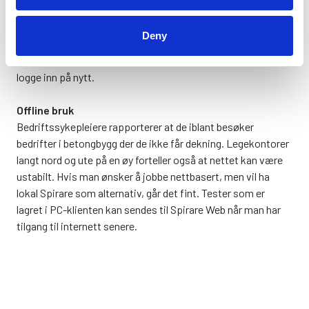
sammenligne og analysere pasientundersøkelser mer
effektivt enn med tradisjonelle PDF-integrasjoner.
Deny
Dersom EPJ-en bruker HelseID til pålogging, slipper du å
logge inn på nytt.
Offline bruk
Bedriftssykepleiere rapporterer at de iblant besøker
bedrifter i betongbygg der de ikke får dekning. Legekontorer
langt nord og ute på en øy forteller også at nettet kan være
ustabilt. Hvis man ønsker å jobbe nettbasert, men vil ha
lokal Spirare som alternativ, går det fint. Tester som er
lagret i PC-klienten kan sendes til Spirare Web når man har
tilgang til internett senere.