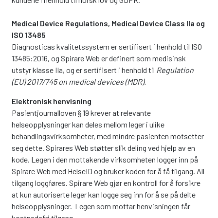
Medical Device Regulations, Medical Device Class IIa og
ISO 13485
Diagnosticas kvalitetssystem er sertifisert i henhold til ISO
13485:2016, og Spirare Web er definert som medisinsk
utstyr klasse IIa, og er sertifisert i henhold til
Regulation
(EU) 2017/745 on medical devices (MDR).
Elektronisk henvisning
Pasientjournalloven § 19 krever at relevante
helseopplysninger kan deles mellom leger i ulike
behandlingsvirksomheter, med mindre pasienten motsetter
seg dette. Spirares Web støtter slik deling ved hjelp av en
kode. Legen i den mottakende virksomheten logger inn på
Spirare Web med HelseID og bruker koden for å få tilgang. All
tilgang loggføres. Spirare Web gjør en kontroll for å forsikre
at kun autoriserte leger kan logge seg inn for å se på delte
helseopplysninger. Legen som mottar henvisningen får
kostnadsfri tilgang.