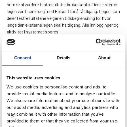
som skal vurdere testresultater brukerkonto. Den eksterne
legen verifiserer seg med HelseID for å få tilgang. Legen som
deler testresultatene velger en tidsbegrensning for hvor
lenge den eksterne legen skal ha tilgang. Alle innlogginger og
aktivitet i systemet spores.
Datalagring
Spirare Web driftes av ElastX AB, et svensk selskap med
ISO 27001-sertifisertifiserte datasentere i
Consent
Details
About
Stockholmområdet. Data fra kunder lagres og behandles
isolert, med mindre eksplisitt delt. Ved bruk av Spirare PC
Pluss, som har en PC-klient, lagres undersøkelsene i tillegg i
This website uses cookies
sin egen lokale database eller MS-SQL dersom det brukes.
We use cookies to personalise content and ads, to
provide social media features and to analyse our traffic.
Oppdateringer
We also share information about your use of our site with
Spirare Web oppdateres jevnlig med nye funksjoner. Ta
our social media, advertising and analytics partners who
kontakt med Diagnostica AS hvis du har ønsker eller
may combine it with other information that you’ve
spørsmål.
provided to them or that they’ve collected from your use
Hvilke standarder brukes i Spirare Web