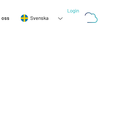
Login
 oss
Svenska