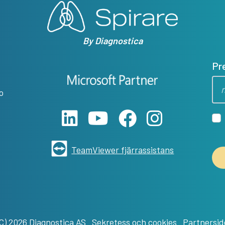
By Diagnostica
Pr
o
TeamViewer fjärrassistans
(C) 2026 Diagnostica AS
Sekretess och cookies
Partnersid