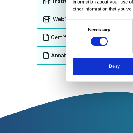
Instruksjonsvideo for 24-timma
information about your use of
other information that you’ve
Webinar
Consent
Necessary
Selection
Certifikater
Annat
Deny